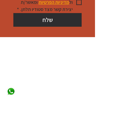
ול
מדיניות הפרטיות
 ומאשר/ת 
יצירת קשר מצד סטודיו תלתן.
*
שלח
צרו קשר
סטודיו תלתן - רוני ויסברג
roni@studiotiltan.co.il
+ whatsupp only
972-52-3432540
+
31-617-323120
עמוד הבית
אודות
תחומי ההתמחות