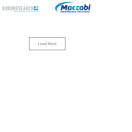
Load More
צרו קשר
סטודיו תלתן - רוני ויסברג
roni@studiotiltan.co.il
+ whatsupp only
972-52-3432540
+
31-617-323120