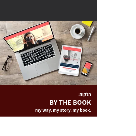
הלקוח:
BY THE BOOK
my way. my story. my book.
מתנה מקורית ה
מחברת את עולם ה״סלפי״ וה״סטורי״
הפקה אישית החל משלב ההיכרות ועד לקבלת הספר.
בליווי פוטותרפסטית, מיטב הצלמים והצלמותף עורכת
לשונית ומעצבת גרפית לחיבור בין המילים, התמונות