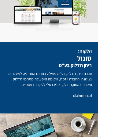
הלקוח:
סונול
ריחן תדלוק בע"מ
חברת ריחן תדלוק בע"מ פעילה בתחום האנרגיה למעלה מ
25 שנה. החברה יוזמת, מקימה ומפעילה מתחמי תדלוק
ומסחר ומשווקת דלקן אוניברסלי ללקוחות עסקיים.
dlakim.co.il