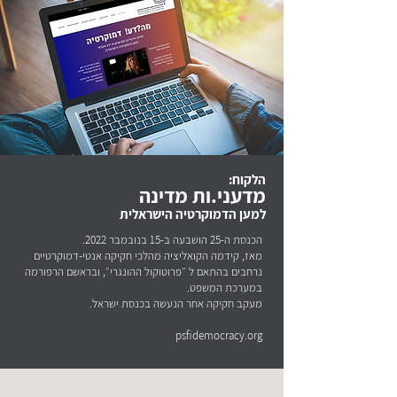
הלקוח:
מדעני.ות מדינה
למען הדמוקרטיה הישראלית
הכנסת ה-25 הושבעה ב-15 בנובמבר 2022​.
מאז, קידמה הקואליציה מהלכי חקיקה אנטי-דמוקרטיים
נרחבים בהתאם ל ״פרוטוקול ההונגרי״, ובראשם הרפורמה
במערכת המשפט.
מעקב חקיקה אחר הנעשה בכנסת ישראל.
psfidemocracy.org