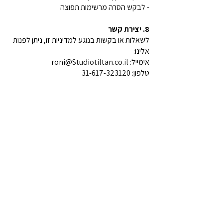
- לבקש הסרה מרשימות תפוצה
8. יצירת קשר
לשאלות או בקשות בנוגע למדיניות זו, ניתן לפנות
אלינו:
אימייל: roni@Studiotiltan.co.il
טלפון: 31-617-323120
צרו קשר
צרו קשר
סטודיו תלתן - רוני ויסברג
roni@studiotiltan.co.il
+ whatsupp only
972-52-3432540
+
31-617-323120