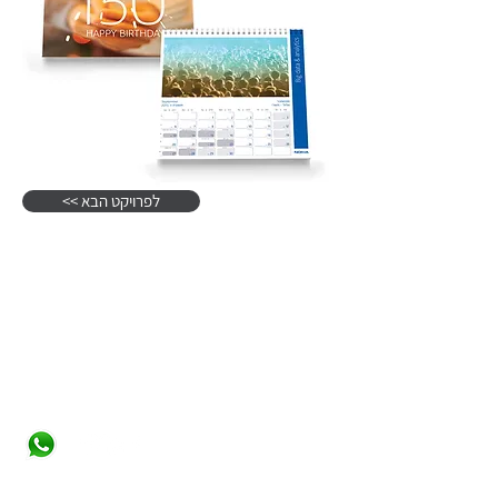
<< לפרויקט הבא
צרו קשר
סטודיו תלתן - רוני ויסברג
roni@studiotiltan.co.il
+ whatsupp only
972-52-3432540
+
31-617-323120