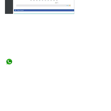
צרו קשר
סטודיו תלתן - רוני ויסברג
roni@studiotiltan.co.il
+ whatsupp only
972-52-3432540
+
31-617-323120
עמוד הבית
אודות
תחומי ההתמחות
עיצוב אתרים
עיצוב לוגו ומיתוג חברה