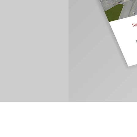
צרו קשר
סטודיו תלתן - רוני 
studiotiltan.co.il