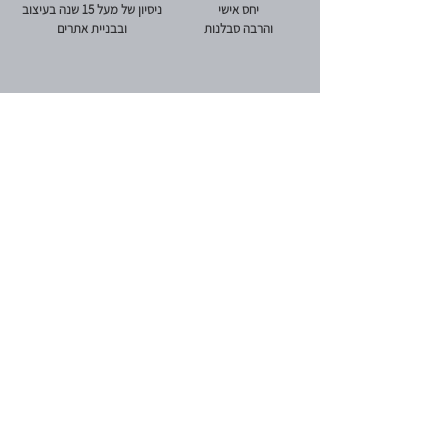
יחס אישי
ניסיון של מעל 15 שנה בעיצוב
והרבה סבלנות
ובבניית אתרים
והמחיר?
במיוחד בשבילך - מחיר שווה ביותר לתקופת הקורונה!
החל מ - 2500 ש"ח בלבד
עם אפשרות לחלק עד 12
תשלומים באשראי!
* המחיר לפני מע"מ